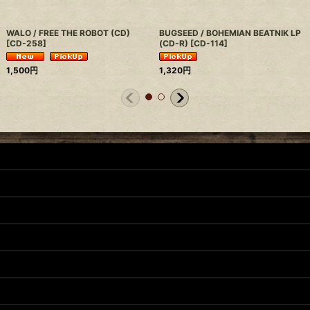
WALO / FREE THE ROBOT (CD)
BUGSEED / BOHEMIAN BEATNIK LP
[
CD-258
]
(CD-R)
[
CD-114
]
1,500
円
1,320
円