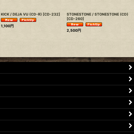
KICK / DEJA VU (CD-R)
[
CD-232
]
STONESTONE / STONESTONE (CD)
[
CD-260
]
1,100
円
2,500
円