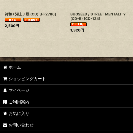
符和 / 湖上ノ蝶 (CD)
[
H-2786
]
BUGSEED / STREET MENTALITY
(CD-R)
[
CD-124
]
2,500
円
1,320
円
ホーム
ショッピングカート
マイページ
ご利用案内
お気に入り
お問い合わせ