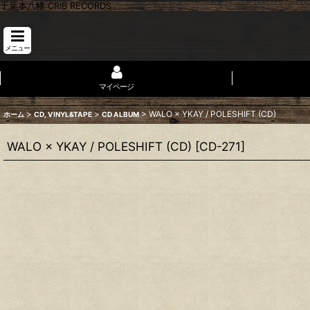
千葉本八幡 CRIB RECORDS
メニュー
マイページ
>
>
>
WALO × YKAY / POLESHIFT (CD)
ホーム
CD, VINYL&TAPE
CD ALBUM
WALO × YKAY / POLESHIFT (CD)
[
CD-271
]