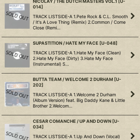
NICOLAY / THE DUTCH MASTERS VOL.1
[
U-
014
]
TRACK LISTSIDE-A 1.Pete Rock & C.L. Smooth
/ It's A Love Thing (Remix) 2.Common / Come
Close (Remi…
SUPASTITION / HATE MY FACE
[
U-048
]
TRACK LISTSIDE-A 1.Hate My Face (Clean)
2.Hate My Face (Dirty) 3.Hate My Face
(Instrumental) S…
BUTTA TEAM / WELCOME 2 DURHAM
[
U-
202
]
TRACK LISTSIDE-A 1.Welcome 2 Durham
(Album Version) feat. Big Daddy Kane & Little
Brother 2.Welcom…
CESAR COMANCHE / UP AND DOWN
[
U-
034
]
TRACK LISTSIDE-A 1.Up And Down (Vocal)