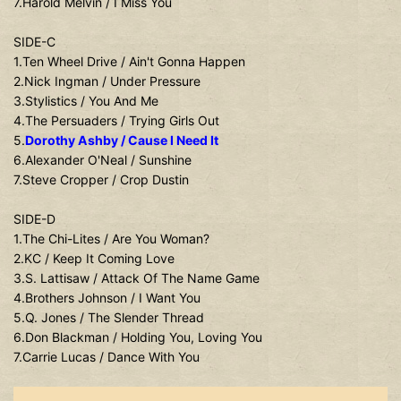
7.Harold Melvin / I Miss You
SIDE-C
1.Ten Wheel Drive / Ain't Gonna Happen
2.Nick Ingman / Under Pressure
3.Stylistics / You And Me
4.The Persuaders / Trying Girls Out
5.
Dorothy Ashby / Cause I Need It
6.Alexander O'Neal / Sunshine
7.Steve Cropper / Crop Dustin
SIDE-D
1.The Chi-Lites / Are You Woman?
2.KC / Keep It Coming Love
3.S. Lattisaw / Attack Of The Name Game
4.Brothers Johnson / I Want You
5.Q. Jones / The Slender Thread
6.Don Blackman / Holding You, Loving You
7.Carrie Lucas / Dance With You