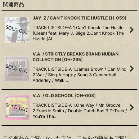
関連商品
JAY-Z / CAN'T KNOCK THE HUSTLE
[
H-059
]
TRACK LISTSIDE-A 1.Can't Knock The Hustle
(Clean) feat. Mary J. Blige 2.Can't Knock The
Hustle (Al…
V.A. / STRICTLY BREAKS BRAND NUBIAN
COLLECTION
[
OH-295
]
TRACK LISTSIDE-A 1.James Brown / Can Mind
2.War / Sing A Happy Song 3.Cannonball
Adderley / Walk …
V.A. / OLD SCHOOL
[
OH-008
]
TRACK LISTSIDE-A 1.One Way / Mr. Groove
2.Frankie Smith / Double Dutch Bus 3.D-Train /
You're The…
この商品をご覧になった方は、こちらの商品もご覧に