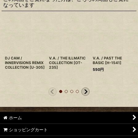
なっています
DJ CAM /
V.A. / THE ILLMATIC
V.A. / PAST THE
INNERVISIONS REMIX
COLLECTION
[
OT-
BASIC
[
H-1541
]
COLLECTION
[
U-305
]
235
]
550
円
ホーム
ショッピングカート