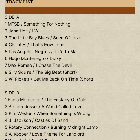
TRACK LIST
SIDE-A
1.MFSB / Something For Nothing
2.John Holt / I Will
3.The Little Boy Blues / Seed Of Love
4.Chi Lites / That's How Long
5.Los Angeles Negros / Tu Y Tu Mar
6.Hugo Montenegro / Dizzy
7.Max Romeo / I Chase The Devil
8.Silly Squire / The Big Beat (Short)
9.W. Pickett / Get Me Back On Time (Short)
SIDE-B
1.Ennio Morricone / The Ecstacy Of Gold
2.Brenda Russel / A World Called Love
3.Kim Weston / When Something Is Wrong
4.J. Jackson / Castles Of Sand
5.Rotary Connection / Burning Midnight Lamp
6.Al Kooper / Love Theme For Landlord