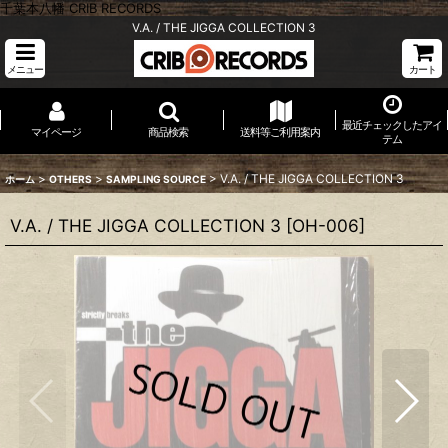
千葉本八幡 CRIB RECORDS
V.A. / THE JIGGA COLLECTION 3
メニュー
カート
最近チェックしたアイ
マイページ
商品検索
送料等ご利用案内
テム
>
>
>
V.A. / THE JIGGA COLLECTION 3
ホーム
OTHERS
SAMPLING SOURCE
V.A. / THE JIGGA COLLECTION 3
[
OH-006
]