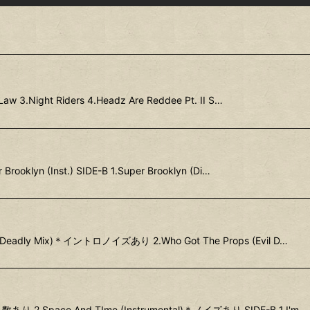
aw 3.Night Riders 4.Headz Are Reddee Pt. II S…
Brooklyn (Inst.) SIDE-B 1.Super Brooklyn (Di…
ee's Deadly Mix)＊イントロノイズあり 2.Who Got The Props (Evil D…
あり 2.Space And TIme (Instrumental)＊ノイズあり SIDE-B 1.I'm…