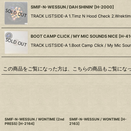
SMIF-N-WESSUN / DAH SHININ'
[
H-2000
]
TRACK LISTSIDE-A 1.Timz N Hood Check 2.Wrek
BOOT CAMP CLICK / MY MIC SOUNDS NICE
[
H-41
TRACK LISTSIDE-A 1.Boot Camp Click / My Mic Soun
この商品をご覧になった方は、こちらの商品もご覧にな
SMIF-N-WESSUN / WONTIME (2nd
SMIF-N-WESSUN / WONTIME
[
H-
PRESS)
[
H-2164
]
2163
]