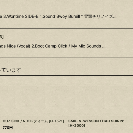
time 3.Wontime SIDE-B 1.Sound Bwoy Bureill＊冒頭チリノイズ…
6
]
ds Nice (Vocal) 2.Boot Camp Click / My Mic Sounds …
っています
CUZ SICK / N.O.B ティーム
[
H-1571
]
SMIF-N-WESSUN / DAH SHININ'
[
H-2000
]
770
円