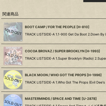
関連商品
BOOT CAMP / FOR THE PEOPLE
[
H-810
]
TRACK LISTSIDE-A 1.1-900 Get Da Boot 2.Down By L
COCOA BROVAZ / SUPER BROOKLYN
[
H-1993
]
TRACK LISTSIDE-A 1.Super Brooklyn (Radio) 2.Super 
BLACK MOON / WHO GOT THE PROPS
[
H-1996
]
TRACK LISTSIDE-A 1.Who Got The Props (Evil D
MASTERMINDS / SPACE AND TIME
[
U-2878
]
TRACK LISTSIDE-A 1.Space And Time＊ノイズ多数多数