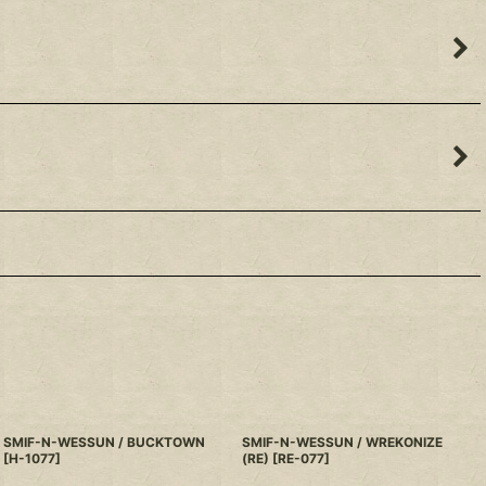
SMIF-N-WESSUN / BUCKTOWN
SMIF-N-WESSUN / WREKONIZE
[
H-1077
]
(RE)
[
RE-077
]