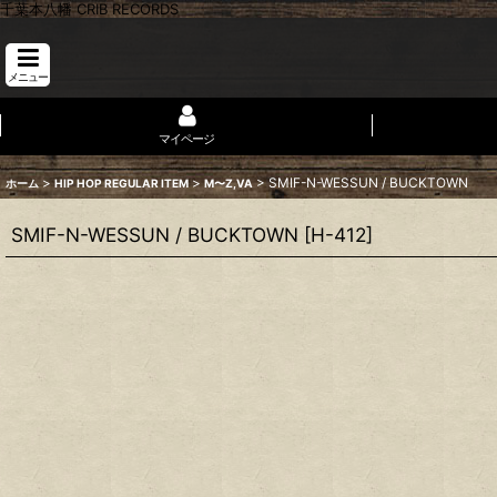
千葉本八幡 CRIB RECORDS
メニュー
マイページ
>
>
>
SMIF-N-WESSUN / BUCKTOWN
ホーム
HIP HOP REGULAR ITEM
M〜Z,VA
SMIF-N-WESSUN / BUCKTOWN
[
H-412
]