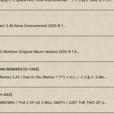
an) 3.All Alone (Instrumental) SIDE-B 1.…
2.Wontime (Original Album Version) SIDE-B 1.S…
ONG REMIXES
[
U-1355
]
ter (Remix) 2.AZ / Doe Or Die (Remix)＊アウトロにノイズあり 3.Mic…
H-402
]
 BROWN) / THA 2 OF US 2.WILL SMITH / JUST THE TWO OF U…