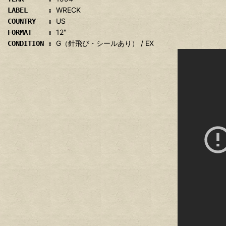
WRECK
LABEL :
US
COUNTRY :
12"
FORMAT :
G（針飛び・シールあり） / EX
CONDITION :