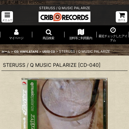
千葉本八幡 CRIB RECORDS
STERUSS / Q MUSIC PALARIZE
メニュー
カート
最近チェックしたアイ
マイページ
商品検索
送料等ご利用案内
テム
>
>
>
STERUSS / Q MUSIC PALARIZE
ホーム
CD, VINYL&TAPE
USED CD
STERUSS / Q MUSIC PALARIZE
[
CD-040
]