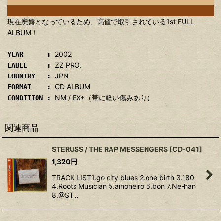
現在廃盤となっているため、高値で取引されている1st FULL
ALBUM！
2002
YEAR :
ZZ PRO.
LABEL :
JPN
COUNTRY :
CD ALBUM
FORMAT :
NM / EX+（帯に軽い傷みあり）
CONDITION :
関連商品
STERUSS / THE RAP MESSENGERS
[
CD-041
]
1,320
円
TRACK LIST1.go city blues 2.one birth 3.180
4.Roots Musician 5.ainoneiro 6.bon 7.Ne-han
8.@ST…