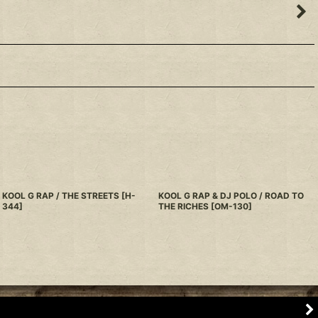
KOOL G RAP / THE STREETS
[
H-
KOOL G RAP & DJ POLO / ROAD TO
344
]
THE RICHES
[
OM-130
]