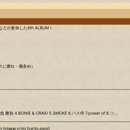
 などが参加した4th ALBUM！
ースに擦れ・傷多め）
勝負 勝負 4.BONIE & CRAID 5.SMOKE 6.バス停 7.power of 8.ソ…
D TOWN (CD)
[
UCD-005
]