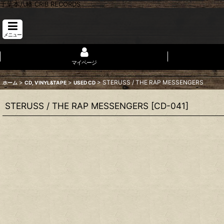
千葉本八幡 CRIB RECORDS
メニュー
マイページ
>
>
>
STERUSS / THE RAP MESSENGERS
ホーム
CD, VINYL&TAPE
USED CD
STERUSS / THE RAP MESSENGERS
[
CD-041
]