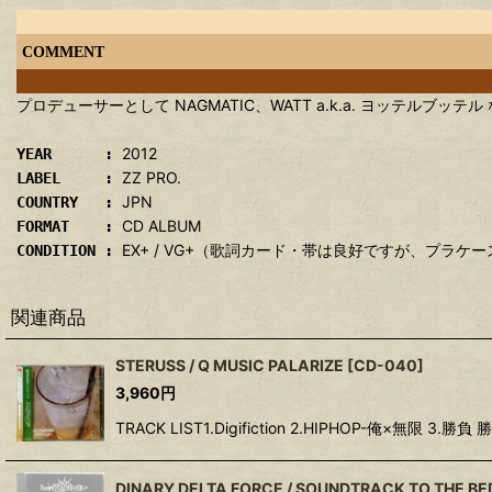
COMMENT
プロデューサーとして NAGMATIC、WATT a.k.a. ヨッテルブッテル
2012
YEAR :
ZZ PRO.
LABEL :
JPN
COUNTRY :
CD ALBUM
FORMAT :
EX+ / VG+（歌詞カード・帯は良好ですが、プラケ
CONDITION :
関連商品
STERUSS / Q MUSIC PALARIZE
[
CD-040
]
3,960
円
TRACK LIST1.Digifiction 2.HIPHOP-俺×無限 3.勝負 
DINARY DELTA FORCE / SOUNDTRACK TO THE BE