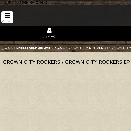
千葉本八幡 CRIB RECORDS
メニュー
マイページ
>
>
>
CROWN CITY ROCKERS / CROWN CITY
ホーム
UNDERGROUND HIP HOP
A〜D
CROWN CITY ROCKERS / CROWN CITY ROCKERS EP