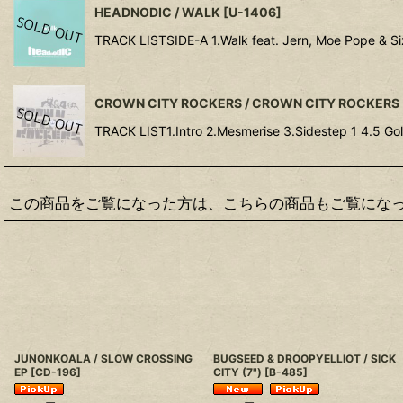
HEADNODIC / WALK
[
U-1406
]
TRACK LISTSIDE-A 1.Walk feat. Jern, Moe P
CROWN CITY ROCKERS / CROWN CITY ROCKERS 
TRACK LIST1.Intro 2.Mesmerise 3.Sidestep 1 4.5 Go
この商品をご覧になった方は、こちらの商品もご覧にな
JUNONKOALA / SLOW CROSSING
BUGSEED & DROOPYELLIOT / SICK
EP
[
CD-196
]
CITY (7")
[
B-485
]