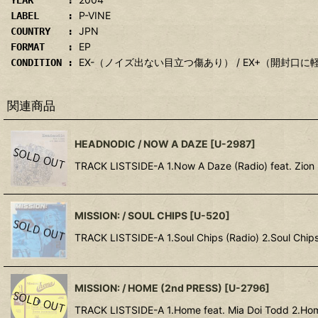
YEAR :
P-VINE
LABEL :
JPN
COUNTRY :
EP
FORMAT :
EX-（ノイズ出ない目立つ傷あり） / EX+（開封口
CONDITION :
関連商品
HEADNODIC / NOW A DAZE
[
U-2987
]
TRACK LISTSIDE-A 1.Now A Daze (Radio) feat. Zion 
MISSION: / SOUL CHIPS
[
U-520
]
TRACK LISTSIDE-A 1.Soul Chips (Radio) 2.Soul Chips
MISSION: / HOME (2nd PRESS)
[
U-2796
]
TRACK LISTSIDE-A 1.Home feat. Mia Doi Todd 2.Ho