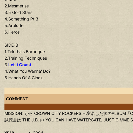
2.Mesmerise
3.5 Gold Stars
4.Something Pt.3
5.Arplude
6.Heros
SIDE-B
1.Tekitha's Barbeque
2.Training Techniques
3.
Let It Coast
4.What You Wanna' Do?
5.Hands Of A Clock
COMMENT
MISSION: から CROWN CITY ROCKERS へ変名した後のALBUM
試聴曲は THE J.B.'s / YOU CAN HAVE WATERGATE, JUST GIMME
2004