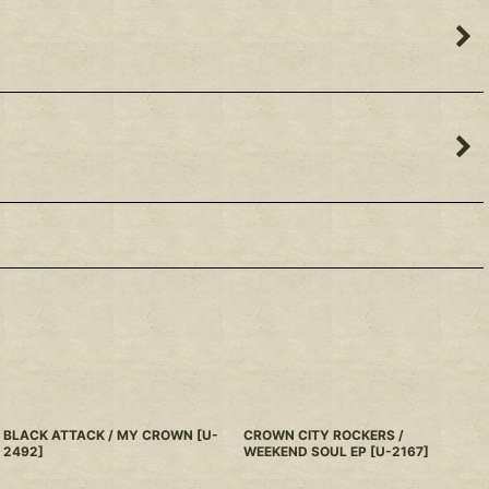
BLACK ATTACK / MY CROWN
[
U-
CROWN CITY ROCKERS /
2492
]
WEEKEND SOUL EP
[
U-2167
]