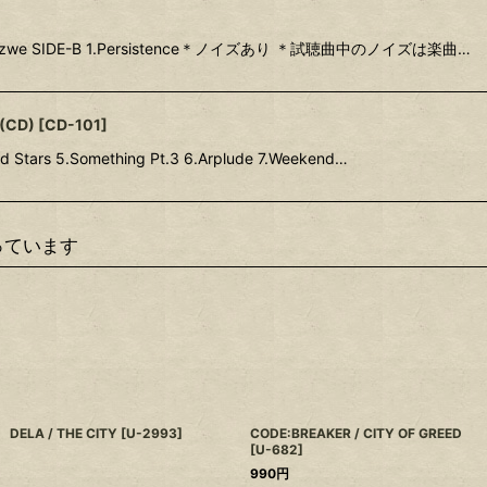
ope & Sizwe SIDE-B 1.Persistence＊ノイズあり ＊試聴曲中のノイズは楽曲…
(CD)
[
CD-101
]
ld Stars 5.Something Pt.3 6.Arplude 7.Weekend…
っています
DELA / THE CITY
[
U-2993
]
CODE:BREAKER / CITY OF GREED
[
U-682
]
990
円