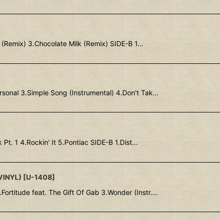
2 (Remix) 3.Chocolate Milk (Remix) SIDE-B 1…
rsonal 3.Simple Song (Instrumental) 4.Don't Tak…
t. 1 4.Rockin' It 5.Pontiac SIDE-B 1.Dist…
VINYL)
[
U-1408
]
ortitude feat. The Gift Of Gab 3.Wonder (Instr.…