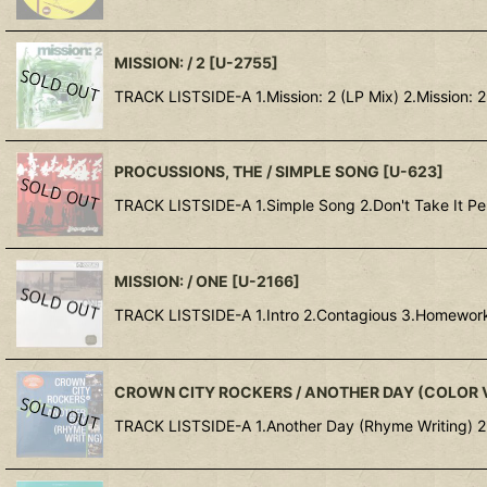
MISSION: / 2
[
U-2755
]
TRACK LISTSIDE-A 1.Mission: 2 (LP Mix) 2.Mission: 
PROCUSSIONS, THE / SIMPLE SONG
[
U-623
]
TRACK LISTSIDE-A 1.Simple Song 2.Don't Take It Pe
MISSION: / ONE
[
U-2166
]
TRACK LISTSIDE-A 1.Intro 2.Contagious 3.Homework P
CROWN CITY ROCKERS / ANOTHER DAY (COLOR 
TRACK LISTSIDE-A 1.Another Day (Rhyme Writing) 2.F