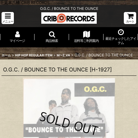
千葉本八幡 CRIB RECORDS
O.G.C. / BOUNCE TO THE OUNCE
メニュー
カート
最近チェックしたアイ
マイページ
商品検索
送料等ご利用案内
テム
>
>
>
O.G.C. / BOUNCE TO THE OUNCE
ホーム
HIP HOP REGULAR ITEM
M〜Z,VA
O.G.C. / BOUNCE TO THE OUNCE
[
H-1927
]