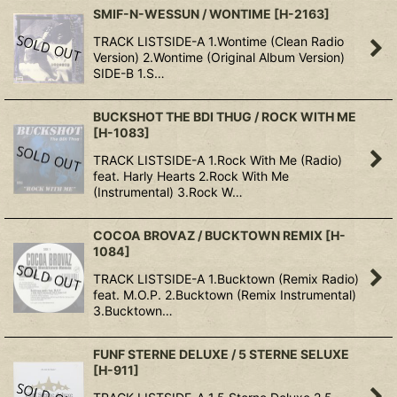
SMIF-N-WESSUN / WONTIME
[
H-2163
]
TRACK LISTSIDE-A 1.Wontime (Clean Radio
Version) 2.Wontime (Original Album Version)
SIDE-B 1.S…
BUCKSHOT THE BDI THUG / ROCK WITH ME
[
H-1083
]
TRACK LISTSIDE-A 1.Rock With Me (Radio)
feat. Harly Hearts 2.Rock With Me
(Instrumental) 3.Rock W…
COCOA BROVAZ / BUCKTOWN REMIX
[
H-
1084
]
TRACK LISTSIDE-A 1.Bucktown (Remix Radio)
feat. M.O.P. 2.Bucktown (Remix Instrumental)
3.Bucktown…
FUNF STERNE DELUXE / 5 STERNE SELUXE
[
H-911
]