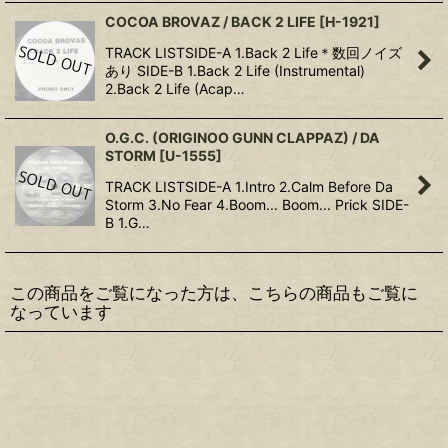
COCOA BROVAZ / BACK 2 LIFE
[
H-1921
]
TRACK LISTSIDE-A 1.Back 2 Life＊数回ノイズ
あり SIDE-B 1.Back 2 Life (Instrumental)
2.Back 2 Life (Acap…
O.G.C. (ORIGINOO GUNN CLAPPAZ) / DA
STORM
[
U-1555
]
TRACK LISTSIDE-A 1.Intro 2.Calm Before Da
Storm 3.No Fear 4.Boom... Boom... Prick SIDE-
B 1.G…
この商品をご覧になった方は、こちらの商品もご覧に
なっています