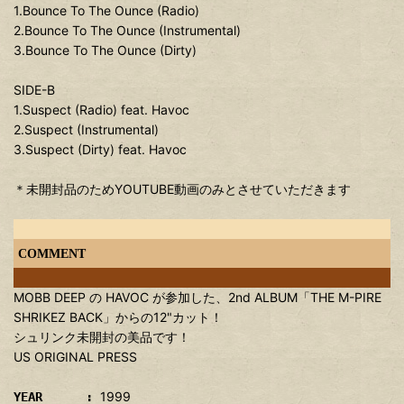
1.Bounce To The Ounce (Radio)
2.Bounce To The Ounce (Instrumental)
3.Bounce To The Ounce (Dirty)
SIDE-B
1.Suspect (Radio) feat. Havoc
2.Suspect (Instrumental)
3.Suspect (Dirty) feat. Havoc
＊未開封品のためYOUTUBE動画のみとさせていただきます
COMMENT
MOBB DEEP の HAVOC が参加した、2nd ALBUM「THE M-PIRE
SHRIKEZ BACK」からの12"カット！
シュリンク未開封の美品です！
US ORIGINAL PRESS
1999
YEAR :