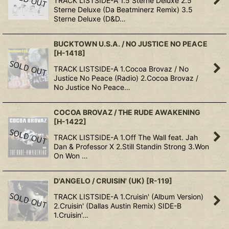
TRACK LISTSIDE-A 1.5 Sterne Deluxe 2.5
Sterne Deluxe (Da Beatminerz Remix) 3.5
Sterne Deluxe (D&D…
BUCKTOWN U.S.A. / NO JUSTICE NO PEACE
[
H-1418
]
TRACK LISTSIDE-A 1.Cocoa Brovaz / No
Justice No Peace (Radio) 2.Cocoa Brovaz /
No Justice No Peace…
COCOA BROVAZ / THE RUDE AWAKENING
[
H-1422
]
TRACK LISTSIDE-A 1.Off The Wall feat. Jah
Dan & Professor X 2.Still Standin Strong 3.Won
On Won …
D'ANGELO / CRUISIN' (UK)
[
R-119
]
TRACK LISTSIDE-A 1.Cruisin' (Album Version)
2.Cruisin' (Dallas Austin Remix) SIDE-B
1.Cruisin'…