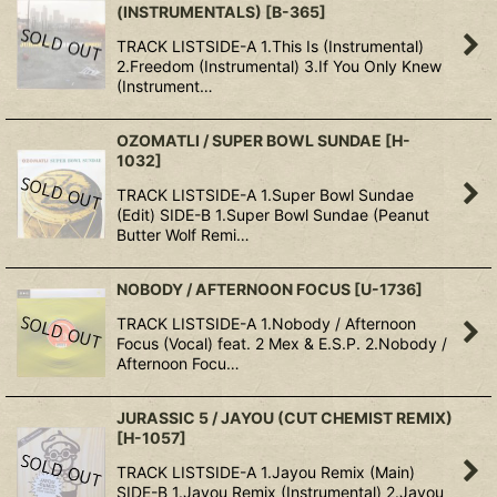
(INSTRUMENTALS)
[
B-365
]
TRACK LISTSIDE-A 1.This Is (Instrumental)
2.Freedom (Instrumental) 3.If You Only Knew
(Instrument…
OZOMATLI / SUPER BOWL SUNDAE
[
H-
1032
]
TRACK LISTSIDE-A 1.Super Bowl Sundae
(Edit) SIDE-B 1.Super Bowl Sundae (Peanut
Butter Wolf Remi…
NOBODY / AFTERNOON FOCUS
[
U-1736
]
TRACK LISTSIDE-A 1.Nobody / Afternoon
Focus (Vocal) feat. 2 Mex & E.S.P. 2.Nobody /
Afternoon Focu…
JURASSIC 5 / JAYOU (CUT CHEMIST REMIX)
[
H-1057
]
TRACK LISTSIDE-A 1.Jayou Remix (Main)
SIDE-B 1.Jayou Remix (Instrumental) 2.Jayou