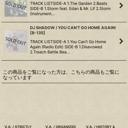
TRACK LISTSIDE-A 1.The Garden 2.Beats
SIDE-B 1.Storm feat. Edan & Mr. Lif 2.Storm
(Instrument…
DJ SHADOW / YOU CAN'T GO HOME AGAIN!
[
B-135
]
TRACK LISTSIDE-A 1.You Can't Go Home
Again (Radio Edit) SIDE-B 1.Disavowed
2.Treach Battle Bea…
この商品をご覧になった方は、こちらの商品もご覧に
なっています
V.A. / STRICTLY
V.A. / ORGANIZED
V.A. / HISTORY &