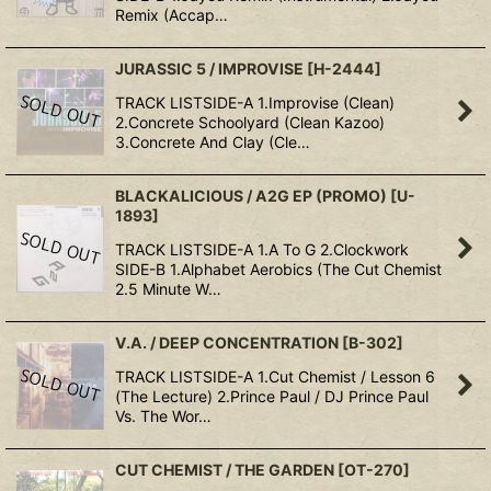
Remix (Accap…
JURASSIC 5 / IMPROVISE
[
H-2444
]
TRACK LISTSIDE-A 1.Improvise (Clean)
2.Concrete Schoolyard (Clean Kazoo)
3.Concrete And Clay (Cle…
BLACKALICIOUS / A2G EP (PROMO)
[
U-
1893
]
TRACK LISTSIDE-A 1.A To G 2.Clockwork
SIDE-B 1.Alphabet Aerobics (The Cut Chemist
2.5 Minute W…
V.A. / DEEP CONCENTRATION
[
B-302
]
TRACK LISTSIDE-A 1.Cut Chemist / Lesson 6
(The Lecture) 2.Prince Paul / DJ Prince Paul
Vs. The Wor…
CUT CHEMIST / THE GARDEN
[
OT-270
]