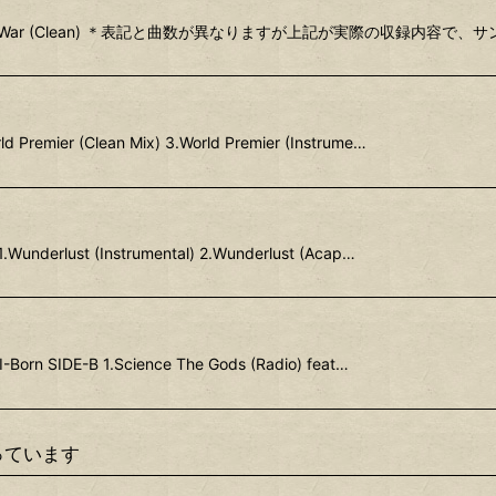
IDE-B 1.Holy War (Clean) ＊表記と曲数が異なりますが上記が実際の収録内容で
ld Premier (Clean Mix) 3.World Premier (Instrume…
.Wunderlust (Instrumental) 2.Wunderlust (Acap…
I-Born SIDE-B 1.Science The Gods (Radio) feat…
っています