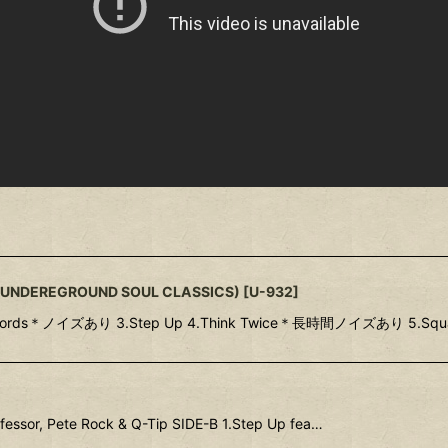
OP UNDEREGROUND SOUL CLASSICS)
[
U-932
]
e Words＊ノイズあり 3.Step Up 4.Think Twice＊長時間ノイズあり 5.Squ
fessor, Pete Rock & Q-Tip SIDE-B 1.Step Up fea…