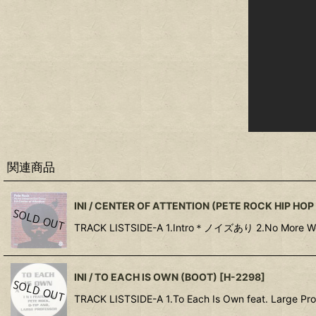
関連商品
INI / CENTER OF ATTENTION (PETE ROCK HIP H
TRACK LISTSIDE-A 1.Intro＊ノイズあり 2.No Mor
INI / TO EACH IS OWN (BOOT)
[
H-2298
]
TRACK LISTSIDE-A 1.To Each Is Own feat. Large Pro