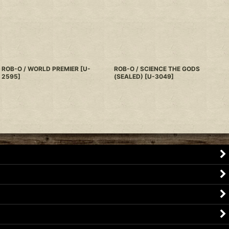
ROB-O / WORLD PREMIER
[
U-
ROB-O / SCIENCE THE GODS
2595
]
(SEALED)
[
U-3049
]