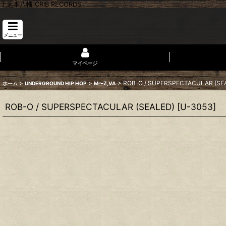
千葉本八幡 CRIB RECORDS
メニュー
マイページ
>
>
>
ROB-O / SUPERSPECTACULAR (SE
ホーム
UNDERGROUND HIP HOP
M〜Z,VA
ROB-O / SUPERSPECTACULAR (SEALED)
[
U-3053
]