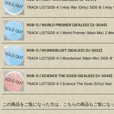
TRACK LISTSIDE-A 1.Holy War (Dirty) S
ROB-O / WORLD PREMIER (SEALED)
[
U-3046
]
TRACK LISTSIDE-A 1.World Premier (Main Mix) 2.Wor
ROB-O / WUNDERLUST (SEALED)
[
U-3052
]
TRACK LISTSIDE-A 1.Wunderlust (Main Mix) SIDE-B 1
ROB-O / SCIENCE THE GODS (SEALED)
[
U-3049
]
TRACK LISTSIDE-A 1.Science The Gods (Dirty) feat. 
この商品をご覧になった方は、こちらの商品もご覧にな