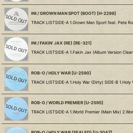
INI / GROWN MAN SPOT (BOOT)
[
H-2299
]
TRACK LISTSIDE-A 1.Grown Man Sport feat. Pete Roc
INI / FAKIN' JAX (RE)
[
RE-321
]
TRACK LISTSIDE-A 1.Fakin Jax (Album Version Clean
ROB-O / HOLY WAR
[
U-2590
]
TRACK LISTSIDE-A 1.Holy War (Dirty) SI
ROB-O / WORLD PREMIER
[
U-2595
]
TRACK LISTSIDE-A 1.World Premier (Main Mix) 2.Wor
ROB-O / HOLY WAR (SEALED)
[
U-3047
]