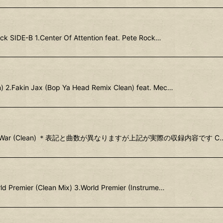
k SIDE-B 1.Center Of Attention feat. Pete Rock…
) 2.Fakin Jax (Bop Ya Head Remix Clean) feat. Mec…
DE-B 1.Holy War (Clean) ＊表記と曲数が異なりますが上記が実際の収録内容です C
ld Premier (Clean Mix) 3.World Premier (Instrume…