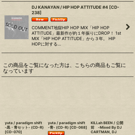
DJ KANAYAN / HIP HOP ATTITUDE #4
[
CD-
238
]
COMMENT地獄HIP HOP MIX「HIP HOP
ATTITUDE」最新作が約１年振りにDROP！ 1st
MIX「HIP HOP ATTITUDE」から３年。 HIP
HOPに対する…
この商品をご覧になった方は、こちらの商品もご覧に
なっています
yuta / paradigm shift
yuta / paradigm shift
KILLah BEEN / 公開
-黒・青セット- (CD-R)
-青- (CD-R)
[
CD-068
]
前 -Mixed By DJ
[
CD-070
]
CARTMAN, DJ