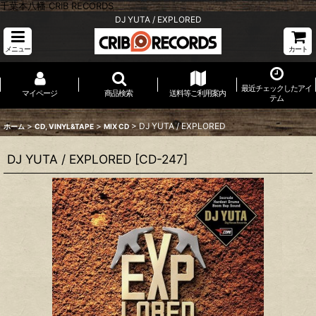
千葉本八幡 CRIB RECORDS
DJ YUTA / EXPLORED
メニュー
カート
最近チェックしたアイ
マイページ
商品検索
送料等ご利用案内
テム
>
>
>
DJ YUTA / EXPLORED
ホーム
CD, VINYL&TAPE
MIX CD
DJ YUTA / EXPLORED
[
CD-247
]