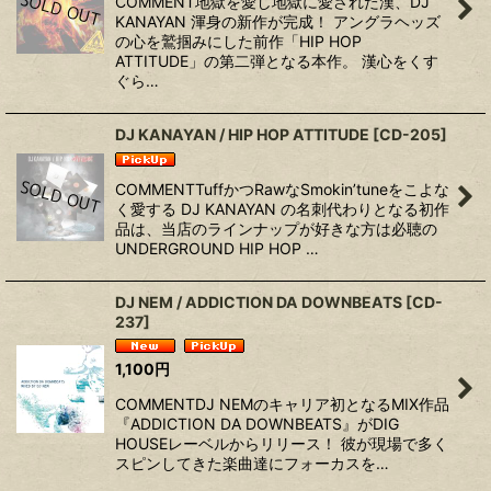
COMMENT地獄を愛し地獄に愛された漢、DJ
KANAYAN 渾身の新作が完成！ アングラヘッズ
の心を鷲掴みにした前作「HIP HOP
ATTITUDE」の第二弾となる本作。 漢心をくす
ぐら…
DJ KANAYAN / HIP HOP ATTITUDE
[
CD-205
]
COMMENTTuffかつRawなSmokin’tuneをこよな
く愛する DJ KANAYAN の名刺代わりとなる初作
品は、当店のラインナップが好きな方は必聴の
UNDERGROUND HIP HOP …
DJ NEM / ADDICTION DA DOWNBEATS
[
CD-
237
]
1,100
円
COMMENTDJ NEMのキャリア初となるMIX作品
『ADDICTION DA DOWNBEATS』がDIG
HOUSEレーベルからリリース！ 彼が現場で多く
スピンしてきた楽曲達にフォーカスを…