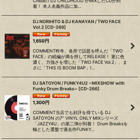
Chibaの DJ CHILDHOOD がMIXしたCDが到
着！ 本人名義作品に加…
DJ NORIHITO & DJ KANAYAN / TWO FACE
Vol.2
[
CD-269
]
1,650
円
COMMENT昨年、各所で話題を呼んだ「TWO
FACE」の続編が満を持してRELEASE！ 更に色
濃く、力強さを増した「TWO FACE Vol.2」、ま
さに「THIS IS BOOM BAP」!…
DJ SATOYON / FUNKY4U2 ~MIXSHOW with
Funky Drum Breaks~
[
CD-266
]
1,300
円
COMMENT当店でも好評を得ている DJ
SATOYON の7" VINYL ONLY MIXシリーズ
「JAZZY4U」の第二弾が到着！ Drum Breaksを
軸とした選盤で過去作FUNKY…