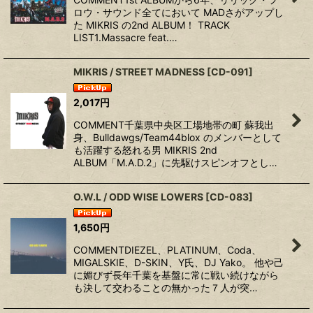
ロウ・サウンド全てにおいて MADさがアップし
た MIKRIS の2nd ALBUM！ TRACK
LIST1.Massacre feat.…
MIKRIS / STREET MADNESS
[
CD-091
]
2,017
円
COMMENT千葉県中央区工場地帯の町 蘇我出
身、Bulldawgs/Team44blox のメンバーとして
も活躍する怒れる男 MIKRIS 2nd
ALBUM「M.A.D.2」に先駆けスピンオフとし…
O.W.L / ODD WISE LOWERS
[
CD-083
]
1,650
円
COMMENTDIEZEL、PLATINUM、Coda、
MIGALSKIE、D-SKIN、Y氏、DJ Yako。 他や己
に媚びず長年千葉を基盤に常に戦い続けながら
も決して交わることの無かった７人が突…