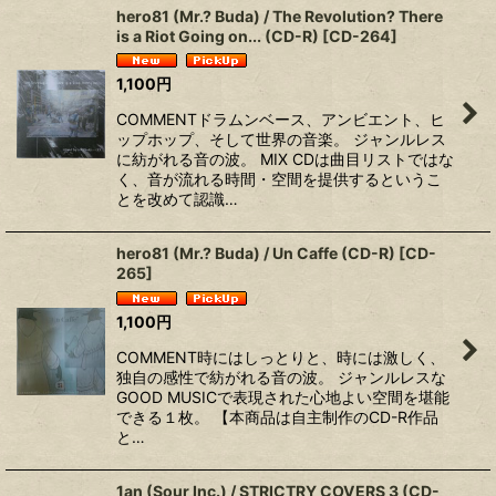
hero81 (Mr.? Buda) / The Revolution? There
is a Riot Going on... (CD-R)
[
CD-264
]
1,100
円
COMMENTドラムンベース、アンビエント、ヒ
ップホップ、そして世界の音楽。 ジャンルレス
に紡がれる音の波。 MIX CDは曲目リストではな
く、音が流れる時間・空間を提供するというこ
とを改めて認識…
hero81 (Mr.? Buda) / Un Caffe (CD-R)
[
CD-
265
]
1,100
円
COMMENT時にはしっとりと、時には激しく、
独自の感性で紡がれる音の波。 ジャンルレスな
GOOD MUSICで表現された心地よい空間を堪能
できる１枚。 【本商品は自主制作のCD-R作品
と…
1an (Sour Inc.) / STRICTRY COVERS 3 (CD-