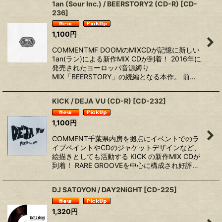
1an (Sour Inc.) / BEERSTORY2 (CD-R)
[
CD-
236
]
1,100
円
COMMENTMF DOOMのMIXCDが記憶に新しい
1an(ラン)による新作MIX CDが到着！ 2016年に
発売されたヨーロッパ音源縛り
MIX「BEERSTORY」の続編となる本作。⁡ 前…
KICK / DEJA VU (CD-R)
[
CD-232
]
1,100
円
COMMENT千葉県内房を拠点にイベントでのラ
イブペイントやCDのジャケットデザインなど、
絵描きとしても活動する KICK の新作MIX CDが
到着！ RARE GROOVEを中心に構成され好評…
DJ SATOYON / DAY2NiGHT
[
CD-225
]
1,320
円