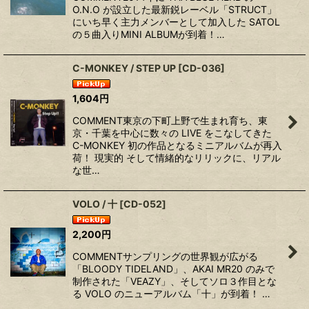
O.N.O が設立した最新鋭レーベル「STRUCT」
にいち早く主力メンバーとして加入した SATOL
の５曲入りMINI ALBUMが到着！…
C-MONKEY / STEP UP
[
CD-036
]
1,604
円
COMMENT東京の下町上野で生まれ育ち、東
京・千葉を中心に数々の LIVE をこなしてきた
C-MONKEY 初の作品となるミニアルバムが再入
荷！ 現実的 そして情緒的なリリックに、リアル
な世…
VOLO / 十
[
CD-052
]
2,200
円
COMMENTサンプリングの世界観が広がる
「BLOODY TIDELAND」、AKAI MR20 のみで
制作された「VEAZY」、そしてソロ３作目とな
る VOLO のニューアルバム「十」が到着！ …