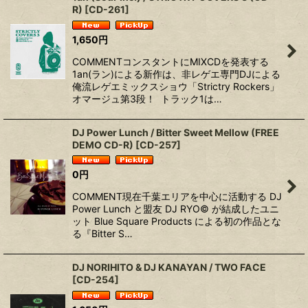
R)
[
CD-261
]
1,650
円
COMMENTコンスタントにMIXCDを発表する
1an(ラン)による新作は、非レゲエ専門DJによる
俺流レゲエミックスショウ「Strictry Rockers」
オマージュ第3段！ ⁡ トラック1は…
DJ Power Lunch / Bitter Sweet Mellow (FREE
DEMO CD-R)
[
CD-257
]
0
円
COMMENT現在千葉エリアを中心に活動する DJ
Power Lunch と盟友 DJ RYO© が結成したユニ
ット Blue Square Products による初の作品とな
る『Bitter S…
DJ NORIHITO & DJ KANAYAN / TWO FACE
[
CD-254
]