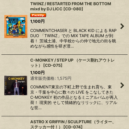
TWINZ / RESTARTED FROM THE BOTTOM
mixd by DJ LICC
[
CD-080
]
1,100
円
COMMENTCHASER と BLACK KID による RAP
DUO 「TWINZ」での MIX TAPE ALBUM が到
着！ 茨城土浦、中学校からの仲で地元の街を眺
めながら感性を研ぎ澄…
C-MONKEY / STEP UP （ケース割れアウトレ
ット）
[
CD-075
]
1,100
円
通常販売価格
:
1,575
円
COMMENT東京の下町上野で生まれ育ち、東
京・千葉を中心に数々の LIVE をこなしてきた
C-MONKEY 初の作品となるミニアルバムが再入
荷！ 現実的 そして情緒的なリリックに、リアル
な世…
ASTRO X GRIFFIN / SCULPTURE（ライター、
ステッカー付！）
[
CD-074
]