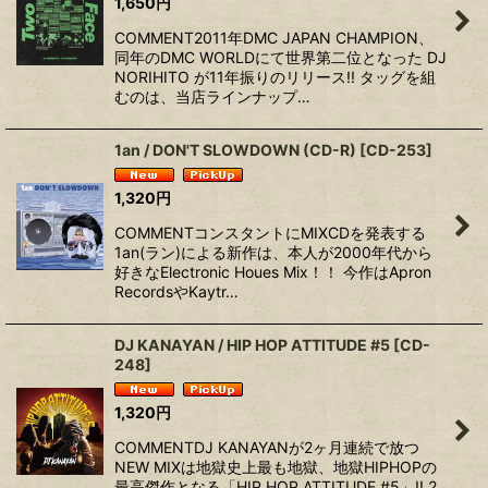
1,650
円
COMMENT2011年DMC JAPAN CHAMPION、
同年のDMC WORLDにて世界第二位となった DJ
NORIHITO が11年振りのリリース!! タッグを組
むのは、当店ラインナップ…
1an / DON'T SLOWDOWN (CD-R)
[
CD-253
]
1,320
円
COMMENTコンスタントにMIXCDを発表する
1an(ラン)による新作は、本人が2000年代から
好きなElectronic Houes Mix！！ 今作はApron
RecordsやKaytr…
DJ KANAYAN / HIP HOP ATTITUDE #5
[
CD-
248
]
1,320
円
COMMENTDJ KANAYANが2ヶ月連続で放つ
NEW MIXは地獄史上最も地獄、地獄HIPHOPの
最高傑作となる「HIP HOP ATTITUDE #5」!!︎ 2