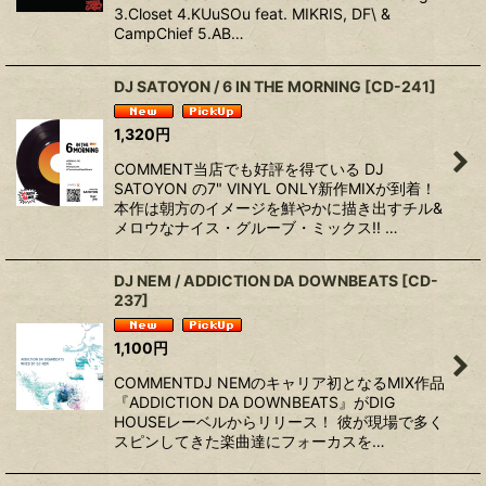
3.Closet 4.KUuSOu feat. MIKRIS, DF\ &
CampChief 5.AB…
DJ SATOYON / 6 IN THE MORNING
[
CD-241
]
1,320
円
COMMENT当店でも好評を得ている DJ
SATOYON の7" VINYL ONLY新作MIXが到着！
本作は朝方のイメージを鮮やかに描き出すチル&
メロウなナイス・グルーブ・ミックス!! …
DJ NEM / ADDICTION DA DOWNBEATS
[
CD-
237
]
1,100
円
COMMENTDJ NEMのキャリア初となるMIX作品
『ADDICTION DA DOWNBEATS』がDIG
HOUSEレーベルからリリース！ 彼が現場で多く
スピンしてきた楽曲達にフォーカスを…