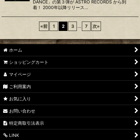
DANCE」の第３弾が ASTRO RECORDS から到
着！ 2000年以降リリース…
«
前
1
2
3
...
7
次
»
ホーム
ショッピングカート
マイページ
ご利用案内
お気に入り
お問い合わせ
特定商取引法表示
LINK