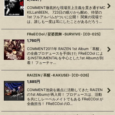
COMMENT徹底的な現場至上主義を貫き通すMC
KILLahBEEN。 723日の眠りから醒め、待望の
1st フルアルバムがついに公開！ 関東の現場で
は、誰しも一度は耳にしたことがあるだろう…
FReECOol / 娑婆囲舞 -SURVIVE-
[
CD-025
]
1,760
円
COMMENT2011年 RAIZEN 1st Album「革醒」
の全曲プロデュースを手掛けた FReECOol によ
るINSTRUMENTALを中心とした1st Albumが到
着！ フューチャ…
RAIZEN / 革醒 -KAKUSEI-
[
CD-026
]
1,885
円
COMMENT池袋を拠点に活動してきた RAIZEN
の1st Albumが再入荷！ プロデュースは、活動
を共にしレーベルメイトでもある FReECOol が
全曲担当！ FReECOol のD…