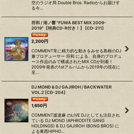
空のラジオ局 Double Bros. Radioから お届けす
る今…
符和 / 湖ノ響 "FUWA BEST MIX 2009-
2019"【特典CD-R付き！】
[
CD-211
]
2,200
円
COMMENT常に精力的な動きをみせる島根のDJ
兼プロデューサー 符和 による、自身のプロデュ
ース作品のみで構成されたMIX CDが到着！
2009年発表の1stアルバムから2019年の現在に
至…
DJ MOND & DJ GAJIROH / BACKWATER
VOL.2
[
CD-204
]
1,650
円
COMMENT舐達麻 のLIVE DJとしても注目され
ている DJ MOND (APHRODITE GANG
HOLDINGS) & DJ GAJIROH (BONG BROS) に
よる東西HIPHO…