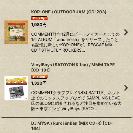
KOR-ONE / OUTDOOR JAM
[
CD-203
]
1,980
円
COMMENT昨年12月にビートメイカーとしての
1st ALBUM「wind noise」をリリースしたこと
も記憶に新しいKOR-ONEが、REGGAE MIX
CD「STRICTLY ROCKERS…
VinylBoys (SATOYON & 1an) / MMM TAPE
[
CD-181
]
1,320
円
COMMENTクラブプレイやDJ BATTLE、ネット
上でのミックスアップなどで SAMPLING LOVE
氏のBLOGに紹介されるなど注目を集めている大
阪〜東京コンビ VinylBoys (SATO…
DJ M∀SA / kuroi enban (MIX CD-R)
[
CD-
164
]