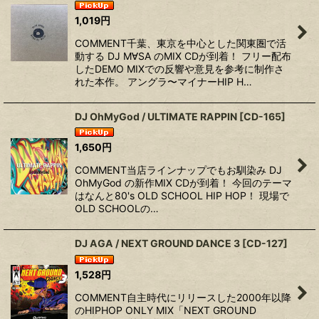
1,019
円
COMMENT千葉、東京を中心とした関東圏で活
動する DJ M∀SA のMIX CDが到着！ フリー配布
したDEMO MIXでの反響や意見を参考に制作さ
れた本作。 アングラ〜マイナーHIP H…
DJ OhMyGod / ULTIMATE RAPPIN
[
CD-165
]
1,650
円
COMMENT当店ラインナップでもお馴染み DJ
OhMyGod の新作MIX CDが到着！ 今回のテーマ
はなんと80's OLD SCHOOL HIP HOP！ 現場で
OLD SCHOOLの…
DJ AGA / NEXT GROUND DANCE 3
[
CD-127
]
1,528
円
COMMENT自主時代にリリースした2000年以降
のHIPHOP ONLY MIX「NEXT GROUND