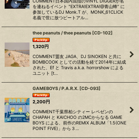
COMMENT日本国内屈指のVINYL DIGGERが名
を連ねるイベント "EXTRA!EXTRA!@青山蜂" に
参加しているDJ Monk.T が、MONK_61CLICK
名義で世に放つビートアル…
thee peanuts / thee peanuts
[
CD-102
]
1,320
円
COMMENT盟友 JAGA、DJ SINOKEN と共に
BOMBCOOK としての活動を経て2014年に結成
された、Ef と Travis a.k.a. horrorshow による
ユニット [t…
GAMEBOYS / P.A.R.X.
[
CD-093
]
2,200
円
COMMENT千葉県柏シティー レペゼンの
CHAPAH と KAICHOO の2MCからなる GAME
BOYS による、前作のREMIX ALBUM「1.5(ONE
POINT FIVE)」から３…