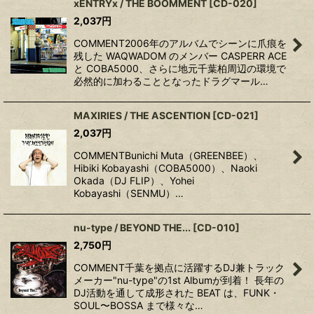
xENTRYx / THE BOOMMENT
[
CD-020
]
2,037
円
COMMENT2006年のアルバムでシーンに爪痕を
残した WAQWADOM のメンバー CASPERR ACE
と COBA5000、さらに地元千葉柏周辺の環境で
必然的に加わることとなったドラグマール…
MAXIRIES / THE ASCENTION
[
CD-021
]
2,037
円
COMMENTBunichi Muta（GREENBEE）、
Hibiki Kobayashi（COBA5000）、Naoki
Okada（DJ FLIP）、Yohei
Kobayashi（SENMU）…
nu-type / BEYOND THE...
[
CD-010
]
2,750
円
COMMENT千葉を拠点に活躍するDJ兼トラック
メーカー"nu-type"の1st Albumが到着！ 長年の
DJ活動を通して成形された BEAT は、FUNK・
SOUL〜BOSSA まで様々な…