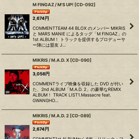
M FINGAZ / M'S UP!
[
CD-092
]
2,674
円
COMMENTTEAM 44 BLOX のメンバー MIKRIS
と MARS MANIE によるタッグ「M FINGAZ」の
1st ALBUM！ トラックを提供するプロデューサ
ー陣には盟友 J…
MIKRIS / M.A.D. X
[
CD-090
]
3,056
円
COMMENTライブ映像を収録した DVD が付い
た、2nd ALBUM「M.A.D. 2」の豪華なREMIX
ALBUM！ TRACK LIST1.Massacre feat.
GWANGHO…
MIKRIS / M.A.D. 2
[
CD-089
]
2,674
円
COMMENT1st ALBUMから6年、リリック・フ