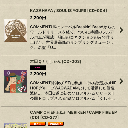
KAZAHAYA / SOUL IS YOURS
[
CD-004
]
2,200
円
COMMENTUKのレーベルBreakin' Breadからの
ワールドリリースを経て、ついに待望のフルア
ルバムが完成！独自のコネクションのみで作り
上げた、世界最高峰のサンプリングミュージッ
ク。名盤「U…
本田Ｑ / くしゃみ
[
CD-003
]
2,200
円
COMMENT降神の1STに参加、その後伝説のHIP
HOPグループWAQWADAMとして活動した個性
派MC、本田Q遂に初のソロアルバムリリース!!
今回ドロップされる1stソロアルバム「くしゃ…
CAMP CHIEF a.k.a. MERIKEN / CAMP FIRE EP
(CD)
[
CD-277
]