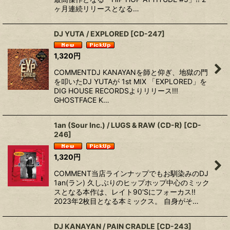
ヶ月連続リリースとなる…
DJ YUTA / EXPLORED
[
CD-247
]
1,320
円
COMMENTDJ KANAYANを師と仰ぎ、地獄の門
を叩いたDJ YUTAが 1st MIX 「EXPLORED」を
DIG HOUSE RECORDSよりリリース!!!
GHOSTFACE K…
1an (Sour Inc.) / LUGS & RAW (CD-R)
[
CD-
246
]
1,320
円
COMMENT当店ラインナップでもお馴染みのDJ
1an(ラン) 久しぶりのヒップホップ中心のミック
スとなる本作は、レイト90'Sにフォーカス!!
2023年2枚目となる本ミックス。 自身がそ…
DJ KANAYAN / PAIN CRADLE
[
CD-243
]