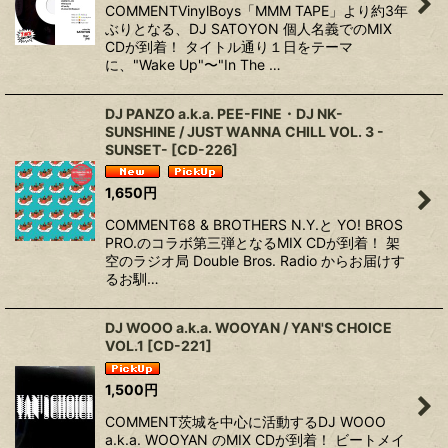
COMMENTVinylBoys「MMM TAPE」より約3年
ぶりとなる、DJ SATOYON 個人名義でのMIX
CDが到着！ タイトル通り１日をテーマ
に、"Wake Up"〜"In The …
DJ PANZO a.k.a. PEE-FINE・DJ NK-
SUNSHINE / JUST WANNA CHILL VOL. 3 -
SUNSET-
[
CD-226
]
1,650
円
COMMENT68 & BROTHERS N.Y.と YO! BROS
PRO.のコラボ第三弾となるMIX CDが到着！ 架
空のラジオ局 Double Bros. Radio からお届けす
るお馴…
DJ WOOO a.k.a. WOOYAN / YAN'S CHOICE
VOL.1
[
CD-221
]
1,500
円
COMMENT茨城を中心に活動するDJ WOOO
a.k.a. WOOYAN のMIX CDが到着！ ビートメイ