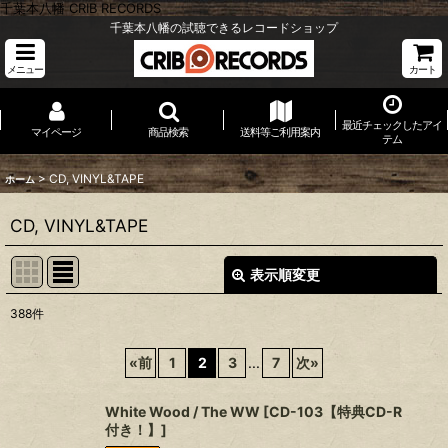
千葉本八幡 CRIB RECORDS
千葉本八幡の試聴できるレコードショップ
メニュー
カート
最近チェックしたアイ
マイページ
商品検索
送料等ご利用案内
テム
>
CD, VINYL&TAPE
ホーム
CD, VINYL&TAPE
表示順変更
閉じる
388
件
サブカテゴリ
:
«
前
1
2
3
...
7
次
»
表示数
:
White Wood / The WW
[
CD-103【特典CD-R
付き！】
]
並び順
: