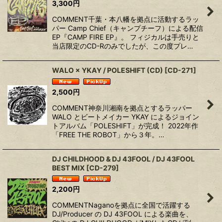
3,300
円
COMMENT千葉・本八幡を拠点に活動するラッ
パー Camp Chief（キャンプチーフ）による配信
EP『CAMP FIRE EP』。 フィジカルは手売りと
当店限定のCD-Rのみでしたが、この度プレ…
WALO × YKAY / POLESHIFT (CD)
[
CD-271
]
2,500
円
COMMENT神奈川湘南を拠点とするラッパー
WALO とビートメイカー YKAY によるジョイン
トアルバム「POLESHIFT」が完成！ 2022年作
「FREE THE ROBOT」から３年。…
DJ CHILDHOOD & DJ 43FOOL / DJ 43FOOL
BEST MIX
[
CD-279
]
2,200
円
COMMENTNaganoを拠点に全国で活躍する
DJ/Producer の DJ 43FOOL による楽曲を、