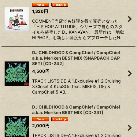
1,320
円
COMMENT当店でも好評を得て完売となった
「HIP HOP ATTITUDE」シリーズで自らのスタ
イルを確率したDJ KANAYAN。 最新作は「地獄
HIPHOP」を新しい角度からアプローチしたN…
DJ CHILDHOOD & CampChief / CampChief
a.k.a. Meriken BEST MIX (SNAPBACK CAP
SET)
[
CD-242
]
4,500
円
TRACK LISTSIDE-A 1.Exclusive #1 2.Cruising
3.Closet 4.KUuSOu feat. MIKRIS, DF\ &
CampChief 5.AB…
DJ CHILDHOOD & CampChief / CampChief
a.k.a. Meriken BEST MIX
[
CD-241
]
2,000
円
TRACK LISTSIDE-A 1.Exclusive #1 2.Cruising