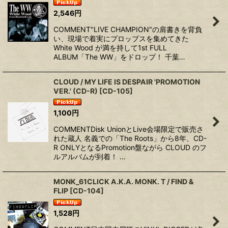
2,546
円
絞り込む
COMMENT"LIVE CHAMPION"の肩書きを背負
い、現場で着実にプロップスを集めてきた
White Wood が満を持して1st FULL
ALBUM「The WW」をドロップ！ 千葉…
CLOUD / MY LIFE IS DESPAIR 'PROMOTION
VER.' (CD-R)
[
CD-105
]
1,100
円
COMMENTDisk UnionとLive会場限定で販売さ
れた蔵人 名義での「The Roots」から8年、CD-
R ONLYとなるPromotion盤ながら CLOUD のフ
ルアルバムが到着！ …
MONK_61CLICK A.K.A. MONK. T / FIND &
FLIP
[
CD-104
]
1,528
円