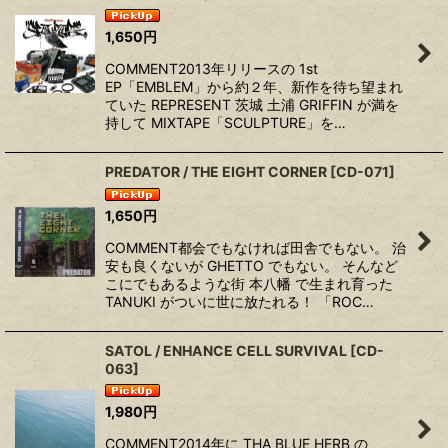
1,650
円
COMMENT2013年リリースの 1st
EP「EMBLEM」から約２年、新作を待ち望まれ
ていた REPRESENT 茨城 土浦 GRIFFIN が満を
持して MIXTAPE「SCULPTURE」を…
PREDATOR / THE EIGHT CORNER
[
CD-071
]
1,650
円
COMMENT都会でもなければ田舎でもない。 治
安も良くないが GHETTO でもない。 そんなど
こにでもあるような街 本八幡 で生まれ育った
TANUKI がついに世に放たれる！ 「ROC…
SATOL / ENHANCE CELL SURVIVAL
[
CD-
063
]
1,980
円
COMMENT2014年に THA BLUE HERB の