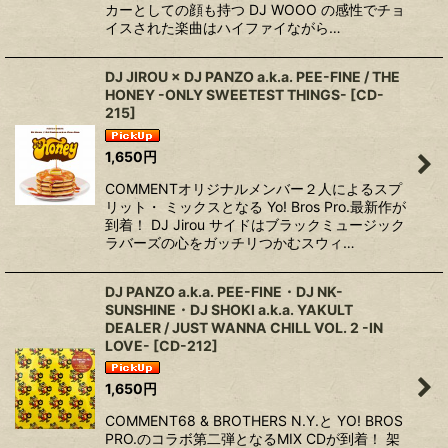
カーとしての顔も持つ DJ WOOO の感性でチョ
イスされた楽曲はハイファイながら…
DJ JIROU × DJ PANZO a.k.a. PEE-FINE / THE
HONEY -ONLY SWEETEST THINGS-
[
CD-
215
]
1,650
円
COMMENTオリジナルメンバー２人によるスプ
リット・ ミックスとなる Yo! Bros Pro.最新作が
到着！ DJ Jirou サイドはブラックミュージック
ラバーズの心をガッチリつかむスウィ…
DJ PANZO a.k.a. PEE-FINE・DJ NK-
SUNSHINE・DJ SHOKI a.k.a. YAKULT
DEALER / JUST WANNA CHILL VOL. 2 -IN
LOVE-
[
CD-212
]
1,650
円
COMMENT68 & BROTHERS N.Y.と YO! BROS
PRO.のコラボ第二弾となるMIX CDが到着！ 架